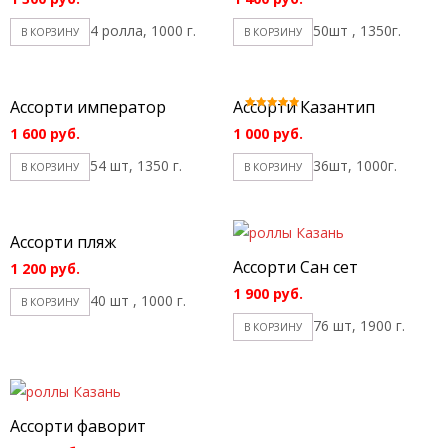
4 ролла, 1000 г.
50шт , 1350г.
В КОРЗИНУ
В КОРЗИНУ
Ассорти император
Ассорти Казантип
Оценка
5.00
1 600
руб.
1 000
руб.
из 5
54 шт, 1350 г.
36шт, 1000г.
В КОРЗИНУ
В КОРЗИНУ
Ассорти пляж
Ассорти Сан сет
1 200
руб.
1 900
руб.
40 шт , 1000 г.
В КОРЗИНУ
76 шт, 1900 г.
В КОРЗИНУ
Ассорти фаворит