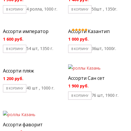
4 ролла, 1000 г.
50шт , 1350г.
В КОРЗИНУ
В КОРЗИНУ
Ассорти император
Ассорти Казантип
Оценка
5.00
1 600
руб.
1 000
руб.
из 5
54 шт, 1350 г.
36шт, 1000г.
В КОРЗИНУ
В КОРЗИНУ
Ассорти пляж
Ассорти Сан сет
1 200
руб.
1 900
руб.
40 шт , 1000 г.
В КОРЗИНУ
76 шт, 1900 г.
В КОРЗИНУ
Ассорти фаворит