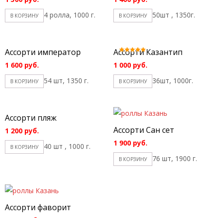
4 ролла, 1000 г.
50шт , 1350г.
В КОРЗИНУ
В КОРЗИНУ
Ассорти император
Ассорти Казантип
Оценка
5.00
1 600
руб.
1 000
руб.
из 5
54 шт, 1350 г.
36шт, 1000г.
В КОРЗИНУ
В КОРЗИНУ
Ассорти пляж
Ассорти Сан сет
1 200
руб.
1 900
руб.
40 шт , 1000 г.
В КОРЗИНУ
76 шт, 1900 г.
В КОРЗИНУ
Ассорти фаворит