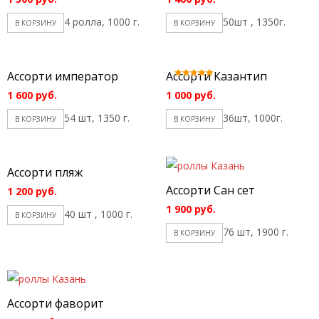
4 ролла, 1000 г.
50шт , 1350г.
В КОРЗИНУ
В КОРЗИНУ
Ассорти император
Ассорти Казантип
Оценка
5.00
1 600
руб.
1 000
руб.
из 5
54 шт, 1350 г.
36шт, 1000г.
В КОРЗИНУ
В КОРЗИНУ
Ассорти пляж
Ассорти Сан сет
1 200
руб.
1 900
руб.
40 шт , 1000 г.
В КОРЗИНУ
76 шт, 1900 г.
В КОРЗИНУ
Ассорти фаворит