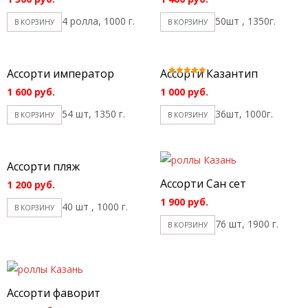
4 ролла, 1000 г.
50шт , 1350г.
В КОРЗИНУ
В КОРЗИНУ
Ассорти император
Ассорти Казантип
Оценка
5.00
1 600
руб.
1 000
руб.
из 5
54 шт, 1350 г.
36шт, 1000г.
В КОРЗИНУ
В КОРЗИНУ
Ассорти пляж
Ассорти Сан сет
1 200
руб.
1 900
руб.
40 шт , 1000 г.
В КОРЗИНУ
76 шт, 1900 г.
В КОРЗИНУ
Ассорти фаворит