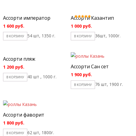
Ассорти император
Ассорти Казантип
Оценка
5.00
1 600
руб.
1 000
руб.
из 5
54 шт, 1350 г.
36шт, 1000г.
В КОРЗИНУ
В КОРЗИНУ
Ассорти пляж
Ассорти Сан сет
1 200
руб.
1 900
руб.
40 шт , 1000 г.
В КОРЗИНУ
76 шт, 1900 г.
В КОРЗИНУ
Ассорти фаворит
1 800
руб.
62 шт, 1800г.
В КОРЗИНУ