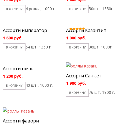
4 ролла, 1000 г.
50шт , 1350г.
В КОРЗИНУ
В КОРЗИНУ
Ассорти император
Ассорти Казантип
Оценка
5.00
1 600
руб.
1 000
руб.
из 5
54 шт, 1350 г.
36шт, 1000г.
В КОРЗИНУ
В КОРЗИНУ
Ассорти пляж
Ассорти Сан сет
1 200
руб.
1 900
руб.
40 шт , 1000 г.
В КОРЗИНУ
76 шт, 1900 г.
В КОРЗИНУ
Ассорти фаворит