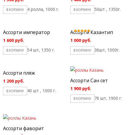
4 ролла, 1000 г.
50шт , 1350г.
В КОРЗИНУ
В КОРЗИНУ
Ассорти император
Ассорти Казантип
Оценка
5.00
1 600
руб.
1 000
руб.
из 5
54 шт, 1350 г.
36шт, 1000г.
В КОРЗИНУ
В КОРЗИНУ
Ассорти пляж
Ассорти Сан сет
1 200
руб.
1 900
руб.
40 шт , 1000 г.
В КОРЗИНУ
76 шт, 1900 г.
В КОРЗИНУ
Ассорти фаворит