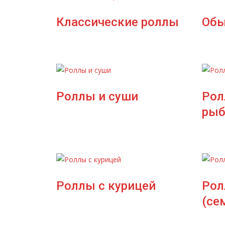
Классические роллы
Обы
Роллы и суши
Рол
рыб
Роллы с курицей
Рол
(се