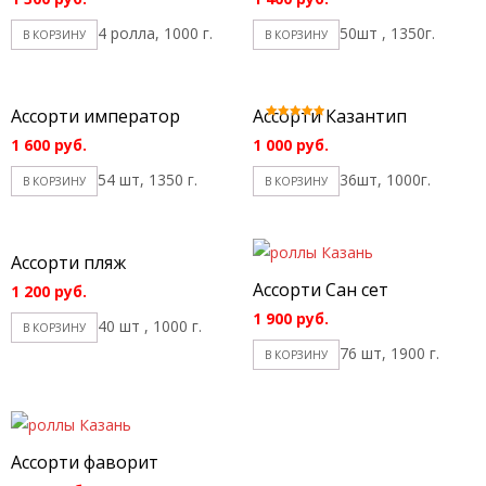
4 ролла, 1000 г.
50шт , 1350г.
В КОРЗИНУ
В КОРЗИНУ
Ассорти император
Ассорти Казантип
Оценка
5.00
1 600
руб.
1 000
руб.
из 5
54 шт, 1350 г.
36шт, 1000г.
В КОРЗИНУ
В КОРЗИНУ
Ассорти пляж
Ассорти Сан сет
1 200
руб.
1 900
руб.
40 шт , 1000 г.
В КОРЗИНУ
76 шт, 1900 г.
В КОРЗИНУ
Ассорти фаворит