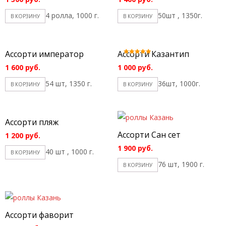
4 ролла, 1000 г.
50шт , 1350г.
В КОРЗИНУ
В КОРЗИНУ
Ассорти император
Ассорти Казантип
Оценка
5.00
1 600
руб.
1 000
руб.
из 5
54 шт, 1350 г.
36шт, 1000г.
В КОРЗИНУ
В КОРЗИНУ
Ассорти пляж
Ассорти Сан сет
1 200
руб.
1 900
руб.
40 шт , 1000 г.
В КОРЗИНУ
76 шт, 1900 г.
В КОРЗИНУ
Ассорти фаворит