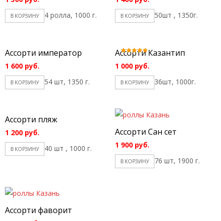
4 ролла, 1000 г.
50шт , 1350г.
В КОРЗИНУ
В КОРЗИНУ
Ассорти император
Ассорти Казантип
Оценка
5.00
1 600
руб.
1 000
руб.
из 5
54 шт, 1350 г.
36шт, 1000г.
В КОРЗИНУ
В КОРЗИНУ
Ассорти пляж
Ассорти Сан сет
1 200
руб.
1 900
руб.
40 шт , 1000 г.
В КОРЗИНУ
76 шт, 1900 г.
В КОРЗИНУ
Ассорти фаворит