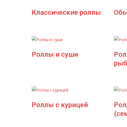
Классические роллы
Обы
Роллы и суши
Рол
рыб
Роллы с курицей
Рол
(се