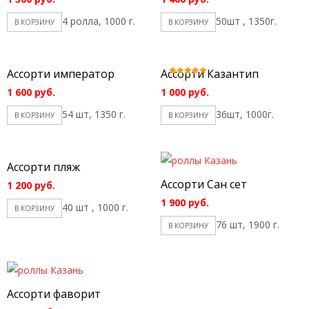
4 ролла, 1000 г.
50шт , 1350г.
В КОРЗИНУ
В КОРЗИНУ
Ассорти император
Ассорти Казантип
Оценка
5.00
1 600
руб.
1 000
руб.
из 5
54 шт, 1350 г.
36шт, 1000г.
В КОРЗИНУ
В КОРЗИНУ
Ассорти пляж
Ассорти Сан сет
1 200
руб.
1 900
руб.
40 шт , 1000 г.
В КОРЗИНУ
76 шт, 1900 г.
В КОРЗИНУ
Ассорти фаворит